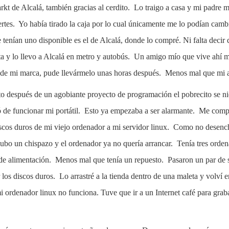
t de Alcalá, también gracias al cerdito. Lo traigo a casa y mi padre
tes. Yo había tirado la caja por lo cual únicamente me lo podían cam
enían uno disponible es el de Alcalá, donde lo compré. Ni falta decir q
ta y lo llevo a Alcalá en metro y autobús. Un amigo mío que vive ahí 
 de mi marca, pude llevármelo unas horas después. Menos mal que mi 
sto después de un agobiante proyecto de programación el pobrecito se n
 de funcionar mi portátil. Esto ya empezaba a ser alarmante. Me comp
 discos duros de mi viejo ordenador a mi servidor linux. Como no desen
hubo un chispazo y el ordenador ya no quería arrancar. Tenía tres orde
de alimentación. Menos mal que tenía un repuesto. Pasaron un par de 
los discos duros. Lo arrastré a la tienda dentro de una maleta y volví e
mi ordenador linux no funciona. Tuve que ir a un Internet café para gra