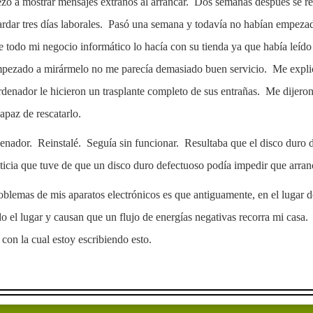
 a mostrar mensajes extraños al arrancar. Dos semanas después se rein
tardar tres días laborales. Pasó una semana y todavía no habían empeza
ue todo mi negocio informático lo hacía con su tienda ya que había leído
pezado a mirármelo no me parecía demasiado buen servicio. Me explicó
rdenador le hicieron un trasplante completo de sus entrañas. Me dijeron 
apaz de rescatarlo.
rdenador. Reinstalé. Seguía sin funcionar. Resultaba que el disco dur
ticia que tuve de que un disco duro defectuoso podía impedir que arra
oblemas de mis aparatos electrónicos es que antiguamente, en el lugar d
l lugar y causan que un flujo de energías negativas recorra mi casa.
on la cual estoy escribiendo esto.