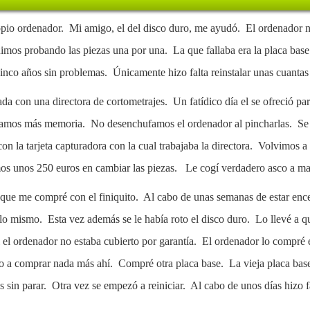
io ordenador. Mi amigo, el del disco duro, me ayudó. El ordenador no 
os probando las piezas una por una. La que fallaba era la placa bas
inco años sin problemas. Únicamente hizo falta reinstalar unas cuantas
da con una directora de cortometrajes. Un fatídico día el se ofreció pa
lamos más memoria. No desenchufamos el ordenador al pincharlas. S
n la tarjeta capturadora con la cual trabajaba la directora. Volvimos a
os unos 250 euros en cambiar las piezas. Le cogí verdadero asco a ma
 que me compré con el finiquito. Al cabo de unas semanas de estar ence
 lo mismo. Esta vez además se le había roto el disco duro. Lo llevé a q
ual el ordenador no estaba cubierto por garantía. El ordenador lo compr
o a comprar nada más ahí. Compré otra placa base. La vieja placa base
sin parar. Otra vez se empezó a reiniciar. Al cabo de unos días hizo f