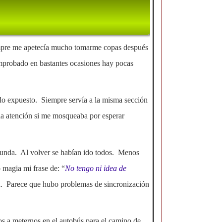
iempre me apetecía mucho tomarme copas después
omprobado en bastantes ocasiones hay pocas
sido expuesto. Siempre servía a la misma sección
 la atención si me mosqueaba por esperar
segunda. Al volver se habían ido todos. Menos
 magia mi frase de: “
No tengo ni idea de
ta. Parece que hubo problemas de sincronización
os a meternos en el autobús para el camino de