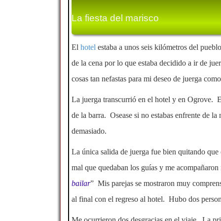
La fiesta del marisco
El
hotel
estaba a unos seis kilómetros del pueb
de la cena por lo que estaba decidido a ir de j
cosas tan nefastas para mi deseo de juerga com
La juerga transcurrió en el hotel y en Ogrove. 
de la barra. Osease si no estabas enfrente de l
demasiado.
La única salida de juerga fue bien quitando que
mal que quedaban los guías y me acompañaron mi
bailar
” Mis parejas se mostraron muy comprensi
al final con el regreso al hotel. Hubo dos pers
Me ocurrieron dos desgracias en el viaje. La pr