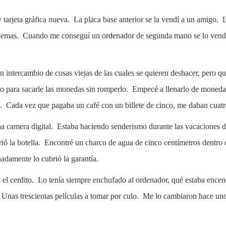
arjeta gráfica nueva. La placa base anterior se la vendí a un amigo. 
blemas. Cuando me conseguí un ordenador de segunda mano se lo vendí 
n intercambio de cosas viejas de las cuales se quieren deshacer, pero q
jo para sacarle las monedas sin romperlo. Empecé a llenarlo de moned
 Cada vez que pagaba un café con un billete de cinco, me daban cua
a camera digital. Estaba haciendo senderismo durante las vacaciones 
rió la botella. Encontré un charco de agua de cinco centímetros dentro 
adamente lo cubrió la garantía.
el cerdito. Lo tenía siempre enchufado al ordenador, qué estaba encen
 Unas trescientas películas a tomar por culo. Me lo cambiaron hace un