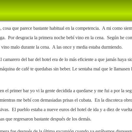
lo, cosa que parece bastante habitual en la competencia. A mi como s
uerga. Por desgracia la primera noche bebí vino en la cena. Según he c
o vino malo durante la cena. A las once y media estaba durmiendo.
El camarero del bar del hotel era de lo más eficiente a que jamás haya 
a máquina de café te quedabas sin beber. Le sentaba mal que le llamasen
 en el primer bar yo vi la gente decidida a quedarse y me fui a por la 
entras me bebí con demasiadas prisas el cubata. En la discoteca obro
vas. El pueblo estaba a nueve euros del hotel de ida y a diez de vuel
onas que regresaron bastante después de los demás.
imera fue después de la última excursión cuando ya estábamos dispuest