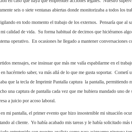
exión en caso que haya que emprender acciones legales. Nuestro supervi
uamente seis o siete ventanas abiertas donde monitorizaba a todos los tr
vigilando en todo momento el trabajo de los externos. Pensaría que al s
 mi calidad de vida. Su forma habitual de decirnos que hiciéramos algo
tema operativo. En ocasiones he llegado a mantener conversaciones con
petidos mensajes, ese insinuar que más me valía espabilarme en el traba
n en hacérmelo saber, va más allá de lo que me gusta soportar. Cometí 
daba que la tecla de Imprimir Pantalla captura la pantalla, permitiendo
echo una captura de pantalla cada vez que me hubiera mandado uno de s
esa a juicio por acoso laboral.
 en mi pantalla, el primer evento que hizo insostenible mi situación o
itando al cliente. Yo había acabado mis tareas y le había solicitado más 
iado entretenido con nuestro analista como para asignarme ninguna tar