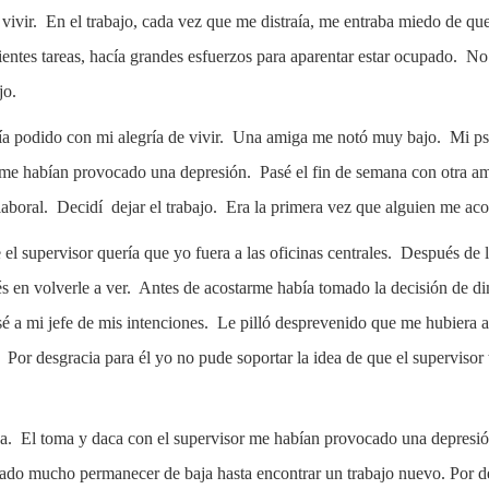
 vivir. En el trabajo, cada vez que me distraía, me entraba miedo de qu
entes tareas, hacía grandes esfuerzos para aparentar estar ocupado. No
jo.
ía podido con mi alegría de vivir. Una amiga me notó muy bajo. Mi ps
r me habían provocado una depresión. Pasé el fin de semana con otra 
aboral. Decidí dejar el trabajo. Era la primera vez que alguien me aco
el supervisor quería que yo fuera a las oficinas centrales. Después de l
rés en volverle a ver. Antes de acostarme había tomado la decisión de d
sé a mi jefe de mis intenciones. Le pilló desprevenido que me hubiera a
. Por desgracia para él yo no pude soportar la idea de que el supervisor
da. El toma y daca con el supervisor me habían provocado una depresión
do mucho permanecer de baja hasta encontrar un trabajo nuevo. Por des