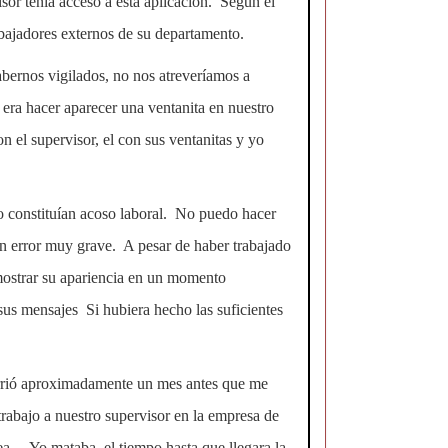
sor tenía acceso a esta aplicación. Según el
abajadores externos de su departamento.
abernos vigilados, no nos atreveríamos a
 era hacer aparecer una ventanita en nuestro
 el supervisor, el con sus ventanitas y yo
jo constituían acoso laboral. No puedo hacer
un error muy grave. A pesar de haber trabajado
 mostrar su apariencia en un momento
us mensajes Si hubiera hecho las suficientes
currió aproximadamente un mes antes que me
trabajo a nuestro supervisor en la empresa de
ea. Yo mataba el tiempo hasta que llegara la