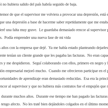
 no hubiera salido del país habría seguido de baja.
 temor de que el supervisor me volviera a provocar una depresión, est
que una depresión a base de hacerme saber repetidamente que me estab
deré una falta muy grave. Le guardaba demasiado rencor al supervisor 
s. Podía emprender una nueva fase de mi vida
is años con la empresa que dejé. Ya me había estado planteando dejarl
te tenían un cliente grande que les pagaba las facturas. No eran capac
nces y me despidieron. Seguí colaborando con ellos, primero en negro
ación empresarial mejoró mucho. Cuando me ofrecieron participar en el 
ortunidades de aprendizaje eran demasiado reducidas. Esa era la princi
encor al supervisor y que no hubiera más contratos fue el empujón que 
durante muchos años. Durante ese tiempo me han pagado las facturas y
es tengo afecto. No les traté bien dejándoles colgados en el último mom