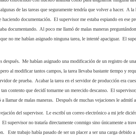
lgunas de las tareas que seguramente tendría que volver a hacer. A la ho
e haciendo documentación. El supervisor me estaba espiando en ese pr
estaba documentando. Al poco me llamó de malas maneras preguntándom
s que no me habían asignado ninguna tarea, le intenté apaciguar. El s
s después. Me habían asignado una modificación de un registro de una
l pero al modificar tantos campos, la tarea llevaba bastante tiempo y r
ervidor de prueba. Acabar la tarea en el servidor de producción era cues
a tan contento que decidí tomarme un merecido descanso. El superviso
ó a llamar de malas maneras. Después de muchas vejaciones le admití al
ejación del supervisor. Le escribí un correo electrónico a mi jefe dici
. El supervisor no trataría directamente conmigo sino únicamente a trav
ión. Este trabajo había pasado de ser un placer a ser una carga debido a 