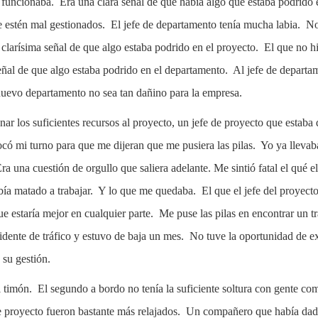
o funcionaba. Era una clara señal de que había algo que estaba podrid
 estén mal gestionados. El jefe de departamento tenía mucha labia. No
 clarísima señal de que algo estaba podrido en el proyecto. El que no 
 señal de que algo estaba podrido en el departamento. Al jefe de depart
nuevo departamento no sea tan dañino para la empresa.
nar los suficientes recursos al proyecto, un jefe de proyecto que estab
tocó mi turno para que me dijeran que me pusiera las pilas. Yo ya lleva
una cuestión de orgullo que saliera adelante. Me sintió fatal el qué el
ía matado a trabajar. Y lo que me quedaba. El que el jefe del proyecto 
ue estaría mejor en cualquier parte. Me puse las pilas en encontrar un 
ccidente de tráfico y estuvo de baja un mes. No tuve la oportunidad de
 su gestión.
l timón. El segundo a bordo no tenía la suficiente soltura con gente co
e proyecto fueron bastante más relajados. Un compañero que había dado