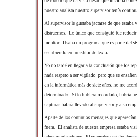
de todo lo que ha visto desde que inició la con
nuestro analista nuestro supervisor tenía contin
Al supervisor le gustaba jactarse de que estaba 
distraernos. Lo único que consiguió fue reducir
monitor. Usaba un programa que es parte del sis
escribiendo en un editor de texto.
Yo no tardé en llegar a la conclusión que los re
nada respeto a ser vigilado, pero que se ensañe
en la informática más de siete años, no me acor
determinado. Si lo hubiera recordado, habría h
capturas habría llevado al supervisor y a su empr
Aparte de los continuos mensajes que aparecían
fuera. El analista de nuestra empresa estaba vis
telecomunicaciones. El supervisor estaba demas