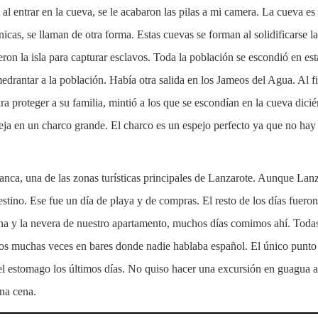
 al entrar en la cueva, se le acabaron las pilas a mi camera. La cueva es
ánicas, se llaman de otra forma. Estas cuevas se forman al solidificarse l
eron la isla para capturar esclavos. Toda la población se escondió en e
medrantar a la población. Había otra salida en los Jameos del Agua. Al f
ara proteger a su familia, mintió a los que se escondían en la cueva dicié
fleja en un charco grande. El charco es un espejo perfecto ya que no ha
nca, una de las zonas turísticas principales de Lanzarote. Aunque Lan
stino. Ese fue un día de playa y de compras. El resto de los días fueron
ina y la nevera de nuestro apartamento, muchos días comimos ahí. Toda
mos muchas veces en bares donde nadie hablaba español. El único punto
el estomago los últimos días. No quiso hacer una excursión en guagua al
na cena.