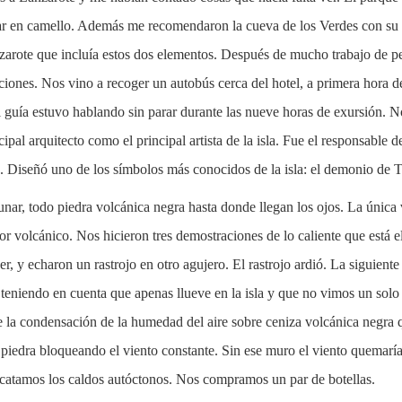
r en camello. Además me recomendaron la cueva de los Verdes con su se
nzarote que incluía estos dos elementos. Después de mucho trabajo de 
aciones. Nos vino a recoger un autobús cerca del hotel, a primera hora 
 El guía estuvo hablando sin parar durante las nueve horas de exursión. 
cipal arquitecto como el principal artista de la isla. Fue el responsable 
es. Diseñó uno de los símbolos más conocidos de la isla: el demonio de 
unar, todo piedra volcánica negra hasta donde llegan los ojos. La únic
or volcánico. Nos hicieron tres demostraciones de lo caliente que está 
r, y echaron un rastrojo en otro agujero. El rastrojo ardió. La siguient
 teniendo en cuenta que apenas llueve en la isla y que no vimos un solo 
e la condensación de la humedad del aire sobre ceniza volcánica negra q
iedra bloqueando el viento constante. Sin ese muro el viento quemaría l
catamos los caldos autóctonos. Nos compramos un par de botellas.