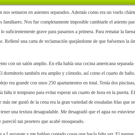
n nos sentaron en asientos separados. Además como era un vuelo chárter
s familiares. Nos fue completamente imposible cambiarle el asiento pa
o lo suficientemente grave para pasarnos a primera. Para rematar la faen
. Rellené una carta de reclamación quejándome de que fuésemos la úni
to con un salón amplio. En ella había una cocina americana separada d
El dormitorio también era amplio y cómodo, así como el cuarto de bañ
ejo era grande con unos 250 apartamentos en total. Tenía dos piscinas, 
 falta ir temprano para evitar esperar un cuarto de hora en la puerta. E
e más me gustó de la cena era la gran variedad de ensaladas frías que s
 tener una textura desagradable. Me desagradó que el agua no estuviese
me pareció tan pesetero que acabé mosqueado.
a Lanzarote y me habían contado cosas que hacía falta ver. El parque 