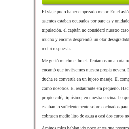
El viaje pudo haber empezado mejor. En el avió
asientos estaban ocupados por parejas y unidade
tripulación, el capitán no consideró nuestro cas
mucho y encima desprendía un olor desagradable
recibí respuesta.
Me gustó mucho el hotel. Teníamos un apartamen
encantó que tuviésemos nuestra propia nevera. 
ducha se convertía en un lujoso masaje. El compl
como nosotros. El restaurante era pequeño. Hacía
propio café, riquísimo, en nuestra cocina. Lo qu
estaban lo suficientemente sobre cocinados para
cobrasen medio litro de agua a casi dos euros 
Amigos míos habían ido poco antes que nosotros 