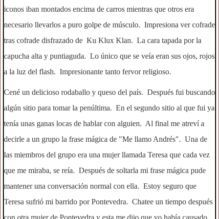
iconos iban montados encima de carros mientras que otros era
necesario llevarlos a puro golpe de músculo. Impresiona ver cofrade
tras cofrade disfrazado de Ku Klux Klan. La cara tapada por la
capucha alta y puntiaguda. Lo único que se veía eran sus ojos, rojos
a la luz del flash. Impresionante tanto fervor religioso.
Cené un delicioso rodaballo y queso del país. Después fui buscando
algún sitio para tomar la penúltima. En el segundo sitio al que fui ya
tenía unas ganas locas de hablar con alguien. Al final me atreví a
decirle a un grupo la frase mágica de "Me llamo Andrés". Una de
las miembros del grupo era una mujer llamada Teresa que cada vez
que me miraba, se reía. Después de soltarla mi frase mágica pude
mantener una conversación normal con ella. Estoy seguro que
Teresa sufrió mi barrido por Pontevedra. Chatee un tiempo después
con otra mujer de Pontevedra y esta me dijo que yo había causado