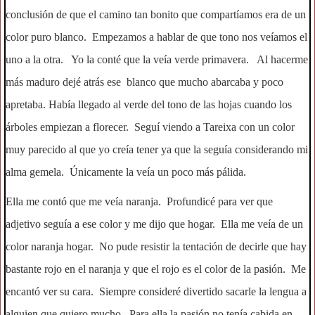
conclusión de que el camino tan bonito que compartíamos era de un
color puro blanco. Empezamos a hablar de que tono nos veíamos el
uno a la otra. Yo la conté que la veía verde primavera. Al hacerme
más maduro dejé atrás ese blanco que mucho abarcaba y poco
apretaba. Había llegado al verde del tono de las hojas cuando los
árboles empiezan a florecer. Seguí viendo a Tareixa con un color
muy parecido al que yo creía tener ya que la seguía considerando mi
alma gemela. Únicamente la veía un poco más pálida.
Ella me contó que me veía naranja. Profundicé para ver que
adjetivo seguía a ese color y me dijo que hogar. Ella me veía de un
color naranja hogar. No pude resistir la tentación de decirle que hay
bastante rojo en el naranja y que el rojo es el color de la pasión. Me
encantó ver su cara. Siempre consideré divertido sacarle la lengua a
alguien que quiero mucho. Para ella la pasión no tenía cabida en