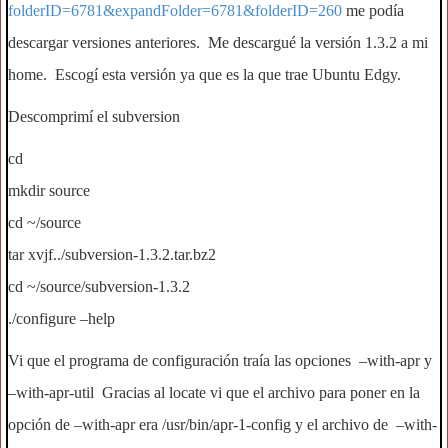
folderID=6781&expandFolder=6781&folderID=260
me podía
descargar versiones anteriores. Me descargué la versión 1.3.2 a mi
home. Escogí esta versión ya que es la que trae Ubuntu Edgy.
Descomprimí el subversion
cd
mkdir source
cd ~/source
tar xvjf../subversion-1.3.2.tar.bz2
cd ~/source/subversion-1.3.2
./configure –help
Vi que el programa de configuración traía las opciones –with-apr y
–with-apr-util Gracias al locate vi que el archivo para poner en la
opción de –with-apr era /usr/bin/apr-1-config y el archivo de –with-