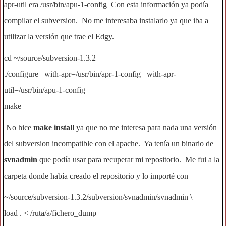
apr-util era /usr/bin/apu-1-config Con esta información ya podía
compilar el subversion. No me interesaba instalarlo ya que iba a
utilizar la versión que trae el Edgy.
cd ~/source/subversion-1.3.2
./configure –with-apr=/usr/bin/apr-1-config –with-apr-
util=/usr/bin/apu-1-config
make
No hice
make install
ya que no me interesa para nada una versión
del subversion incompatible con el apache. Ya tenía un binario de
svnadmin
que podía usar para recuperar mi repositorio. Me fui a la
carpeta donde había creado el repositorio y lo importé con
~/source/subversion-1.3.2/subversion/svnadmin/svnadmin \
load . < /ruta/a/fichero_dump