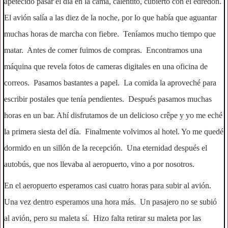
apetecido pasar el día en la cama, calentito, cubierto con el edredón.
El avión salía a las diez de la noche, por lo que había que aguantar
muchas horas de marcha con fiebre. Teníamos mucho tiempo que
matar. Antes de comer fuimos de compras. Encontramos una
máquina que revela fotos de cameras digitales en una oficina de
correos. Pasamos bastantes a papel. La comida la aproveché para
escribir postales que tenía pendientes. Después pasamos muchas
horas en un bar. Ahí disfrutamos de un delicioso crêpe y yo me eché
la primera siesta del día. Finalmente volvimos al hotel. Yo me quedé
dormido en un sillón de la recepción. Una eternidad después el
autobús, que nos llevaba al aeropuerto, vino a por nosotros.
En el aeropuerto esperamos casi cuatro horas para subir al avión.
Una vez dentro esperamos una hora más. Un pasajero no se subió
al avión, pero su maleta sí. Hizo falta retirar su maleta por las