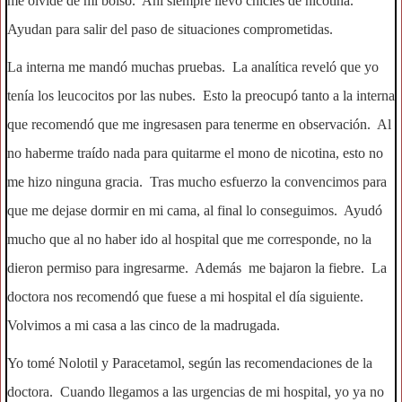
me olvidé de mi bolso. Ahí siempre llevo chicles de nicotina.
Ayudan para salir del paso de situaciones comprometidas.
La interna me mandó muchas pruebas. La analítica reveló que yo
tenía los leucocitos por las nubes. Esto la preocupó tanto a la interna
que recomendó que me ingresasen para tenerme en observación. Al
no haberme traído nada para quitarme el mono de nicotina, esto no
me hizo ninguna gracia. Tras mucho esfuerzo la convencimos para
que me dejase dormir en mi cama, al final lo conseguimos. Ayudó
mucho que al no haber ido al hospital que me corresponde, no la
dieron permiso para ingresarme. Además me bajaron la fiebre. La
doctora nos recomendó que fuese a mi hospital el día siguiente.
Volvimos a mi casa a las cinco de la madrugada.
Yo tomé Nolotil y Paracetamol, según las recomendaciones de la
doctora. Cuando llegamos a las urgencias de mi hospital, yo ya no