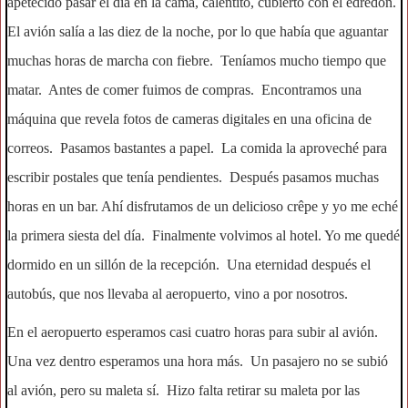
apetecido pasar el día en la cama, calentito, cubierto con el edredón.
El avión salía a las diez de la noche, por lo que había que aguantar
muchas horas de marcha con fiebre. Teníamos mucho tiempo que
matar. Antes de comer fuimos de compras. Encontramos una
máquina que revela fotos de cameras digitales en una oficina de
correos. Pasamos bastantes a papel. La comida la aproveché para
escribir postales que tenía pendientes. Después pasamos muchas
horas en un bar. Ahí disfrutamos de un delicioso crêpe y yo me eché
la primera siesta del día. Finalmente volvimos al hotel. Yo me quedé
dormido en un sillón de la recepción. Una eternidad después el
autobús, que nos llevaba al aeropuerto, vino a por nosotros.
En el aeropuerto esperamos casi cuatro horas para subir al avión.
Una vez dentro esperamos una hora más. Un pasajero no se subió
al avión, pero su maleta sí. Hizo falta retirar su maleta por las