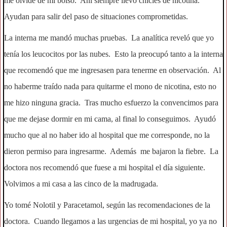
me olvidé de mi bolso. Ahí siempre llevo chicles de nicotina.
Ayudan para salir del paso de situaciones comprometidas.
La interna me mandó muchas pruebas. La analítica reveló que yo
tenía los leucocitos por las nubes. Esto la preocupó tanto a la interna
que recomendó que me ingresasen para tenerme en observación. Al
no haberme traído nada para quitarme el mono de nicotina, esto no
me hizo ninguna gracia. Tras mucho esfuerzo la convencimos para
que me dejase dormir en mi cama, al final lo conseguimos. Ayudó
mucho que al no haber ido al hospital que me corresponde, no la
dieron permiso para ingresarme. Además me bajaron la fiebre. La
doctora nos recomendó que fuese a mi hospital el día siguiente.
Volvimos a mi casa a las cinco de la madrugada.
Yo tomé Nolotil y Paracetamol, según las recomendaciones de la
doctora. Cuando llegamos a las urgencias de mi hospital, yo ya no